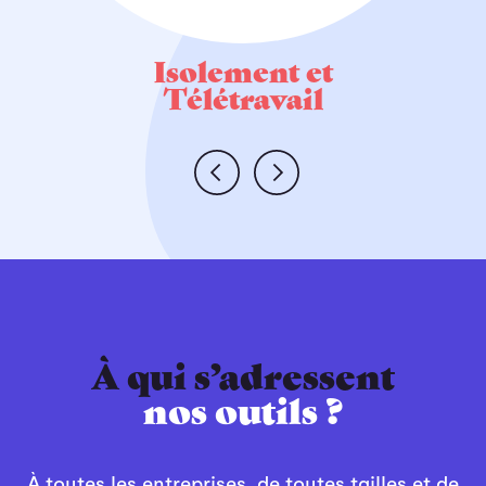
Isolement et
Télétravail
PLOYEURS
’ALERTE
EILLERS
TION
À qui s’adressent
nos outils ?
À toutes les entreprises, de toutes tailles et de