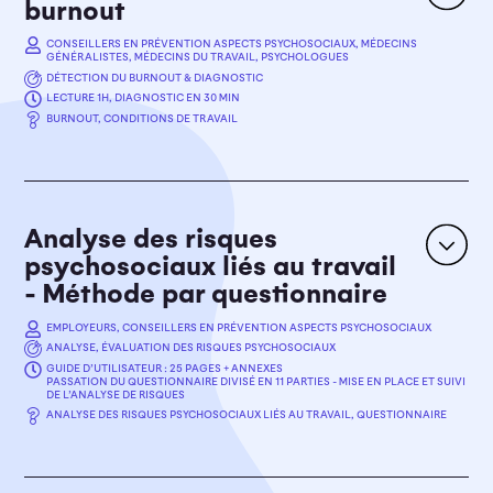
burnout
CONSEILLERS EN PRÉVENTION ASPECTS PSYCHOSOCIAUX, MÉDECINS
EN SAVOIR PLUS
GÉNÉRALISTES, MÉDECINS DU TRAVAIL, PSYCHOLOGUES
DÉTECTION DU BURNOUT & DIAGNOSTIC
LECTURE 1H, DIAGNOSTIC EN 30 MIN
OBJECTIFS
BURNOUT, CONDITIONS DE TRAVAIL
Détection du Burnout & Diagnostic
L’objectif de cet outil est d’apporter une aide aux
professionnels de la santé pour déceler les signes
avant-coureurs du burnout. Le sens clinique de ces
professionnels, aidés de l’outil, permet de mettre en
Analyse des risques
évidence la présence du burnout et son importance.
psychosociaux liés au travail
Cet outil a aussi pour objectif de donner les
- Méthode par questionnaire
premières pistes pour la prise en charge du
travailleur. Cet outil est complété lors d’un entretien
avec le travailleur.
EMPLOYEURS, CONSEILLERS EN PRÉVENTION ASPECTS PSYCHOSOCIAUX
ANALYSE, ÉVALUATION DES RISQUES PSYCHOSOCIAUX
GUIDE D’UTILISATEUR : 25 PAGES + ANNEXES
PASSATION DU QUESTIONNAIRE DIVISÉ EN 11 PARTIES - MISE EN PLACE ET SUIVI
POUR LE MEDECIN DU TRAVAIL
DE L’ANALYSE DE RISQUES
OBJECTIFS
ANALYSE DES RISQUES PSYCHOSOCIAUX LIÉS AU TRAVAIL, QUESTIONNAIRE
Analyse, évaluation des risques psychosociaux
POUR LE MEDECIN GÉNÉRALISTE
Le
questionnaire sur les risques psychosociaux
est un
outil permettant d'identifier et d'évaluer les risques