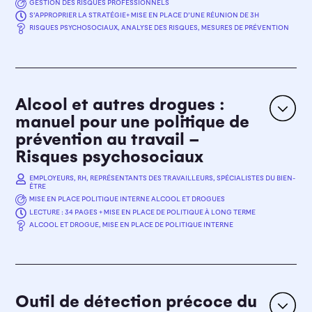
GESTION DES RISQUES PROFESSIONNELS
S’APPROPRIER LA STRATÉGIE+ MISE EN PLACE D’UNE RÉUNION DE 3H
Le guide décrit également les acteurs à mobiliser et
OBJECTIFS
RISQUES PSYCHOSOCIAUX, ANALYSE DES RISQUES, MESURES DE PRÉVENTION
renseigne quelques outils disponibles.
Gestion des risques professionnels
La
stratégie SOBANE
de gestion des risques
professionnels a été développée pour aider à mettre
EN SAVOIR PLUS
en place une gestion dynamique et efficace des
risques psychosociaux. Le principe est d’utiliser les
Alcool et autres drogues :
moyens et les compétences nécessaires en fonction
manuel pour une politique de
de la complexité des problèmes rencontrés.
prévention au travail –
Risques psychosociaux
EN SAVOIR PLUS
EMPLOYEURS, RH, REPRÉSENTANTS DES TRAVAILLEURS, SPÉCIALISTES DU BIEN-
ÊTRE
MISE EN PLACE POLITIQUE INTERNE ALCOOL ET DROGUES
LECTURE : 34 PAGES + MISE EN PLACE DE POLITIQUE À LONG TERME
OBJECTIFS
ALCOOL ET DROGUE, MISE EN PLACE DE POLITIQUE INTERNE
Mise en place politique interne Alcool et drogues
Après une présentation des types de drogues et des
conséquences liées à leur consommation, la
brochure
explique de façon détaillée comment mettre
en œuvre une politique de prévention tant dans le
Outil de détection précoce du
secteur privé que public.