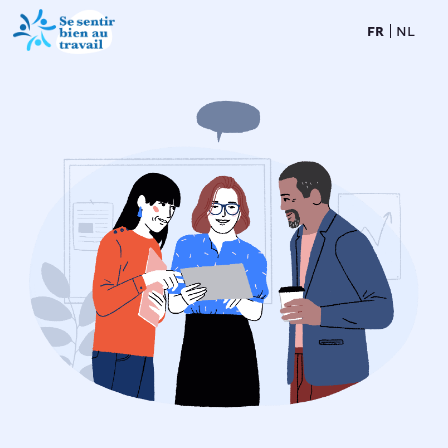
FR
NL