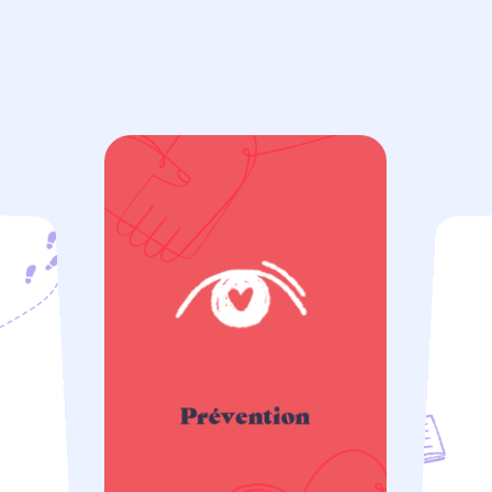
P
r
é
v
e
n
t
i
o
n