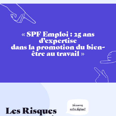
« SPF Emploi : 25 ans
d’expertise
dans la promotion du bien-
être au travail »
Découvrez
Les Risques
notre dépliant