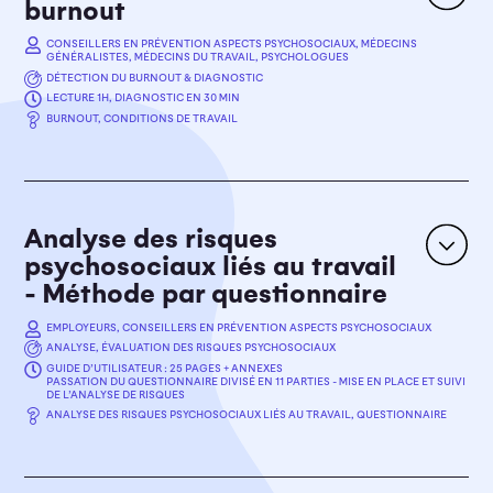
burnout
CONSEILLERS EN PRÉVENTION ASPECTS PSYCHOSOCIAUX, MÉDECINS
EN SAVOIR PLUS
GÉNÉRALISTES, MÉDECINS DU TRAVAIL, PSYCHOLOGUES
DÉTECTION DU BURNOUT & DIAGNOSTIC
LECTURE 1H, DIAGNOSTIC EN 30 MIN
OBJECTIFS
BURNOUT, CONDITIONS DE TRAVAIL
Détection du Burnout & Diagnostic
L’objectif de cet outil est d’apporter une aide aux
professionnels de la santé pour déceler les signes
avant-coureurs du burnout. Le sens clinique de ces
professionnels, aidés de l’outil, permet de mettre en
Analyse des risques
évidence la présence du burnout et son importance.
psychosociaux liés au travail
Cet outil a aussi pour objectif de donner les
- Méthode par questionnaire
premières pistes pour la prise en charge du
travailleur. Cet outil est complété lors d’un entretien
avec le travailleur.
EMPLOYEURS, CONSEILLERS EN PRÉVENTION ASPECTS PSYCHOSOCIAUX
ANALYSE, ÉVALUATION DES RISQUES PSYCHOSOCIAUX
GUIDE D’UTILISATEUR : 25 PAGES + ANNEXES
PASSATION DU QUESTIONNAIRE DIVISÉ EN 11 PARTIES - MISE EN PLACE ET SUIVI
POUR LE MEDECIN DU TRAVAIL
DE L’ANALYSE DE RISQUES
OBJECTIFS
ANALYSE DES RISQUES PSYCHOSOCIAUX LIÉS AU TRAVAIL, QUESTIONNAIRE
Analyse, évaluation des risques psychosociaux
POUR LE MEDECIN GÉNÉRALISTE
Le
questionnaire sur les risques psychosociaux
est un
outil permettant d'identifier et d'évaluer les risques