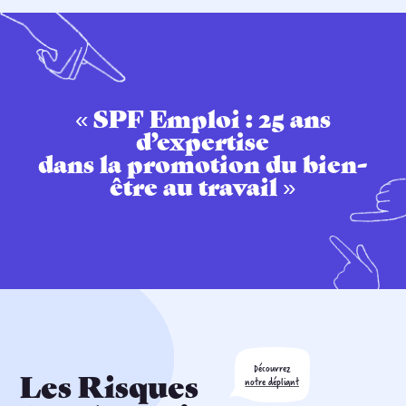
« SPF Emploi : 25 ans
d’expertise
dans la promotion du bien-
être au travail »
Découvrez
Les Risques
notre dépliant