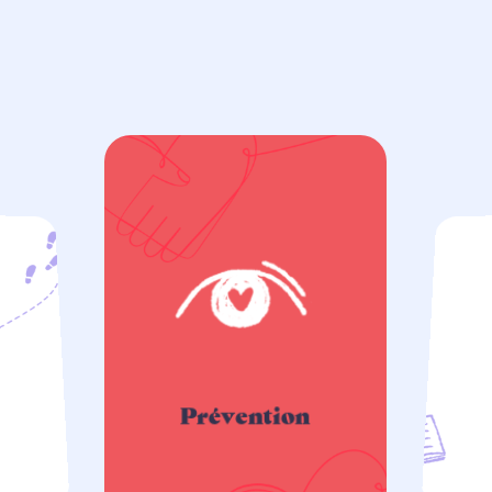
P
r
é
v
e
n
t
i
o
n