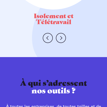
Isolement et
Télétravail
PLOYEURS
’ALERTE
EILLERS
TION
À qui s’adressent
nos outils ?
À toutes les entreprises, de toutes tailles et de