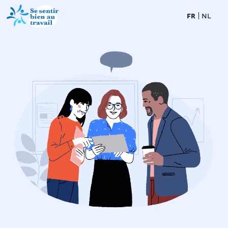
FR
NL