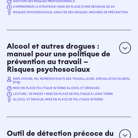
GESTION DES RISQUES PROFESSIONNELS
S’APPROPRIER LA STRATÉGIE+ MISE EN PLACE D’UNE RÉUNION DE 3H
Le guide décrit également les acteurs à mobiliser et
OBJECTIFS
RISQUES PSYCHOSOCIAUX, ANALYSE DES RISQUES, MESURES DE PRÉVENTION
renseigne quelques outils disponibles.
Gestion des risques professionnels
La
stratégie SOBANE
de gestion des risques
professionnels a été développée pour aider à mettre
EN SAVOIR PLUS
en place une gestion dynamique et efficace des
risques psychosociaux. Le principe est d’utiliser les
Alcool et autres drogues :
moyens et les compétences nécessaires en fonction
manuel pour une politique de
de la complexité des problèmes rencontrés.
prévention au travail –
Risques psychosociaux
EN SAVOIR PLUS
EMPLOYEURS, RH, REPRÉSENTANTS DES TRAVAILLEURS, SPÉCIALISTES DU BIEN-
ÊTRE
MISE EN PLACE POLITIQUE INTERNE ALCOOL ET DROGUES
LECTURE : 34 PAGES + MISE EN PLACE DE POLITIQUE À LONG TERME
OBJECTIFS
ALCOOL ET DROGUE, MISE EN PLACE DE POLITIQUE INTERNE
Mise en place politique interne Alcool et drogues
Après une présentation des types de drogues et des
conséquences liées à leur consommation, la
brochure
explique de façon détaillée comment mettre
en œuvre une politique de prévention tant dans le
Outil de détection précoce du
secteur privé que public.